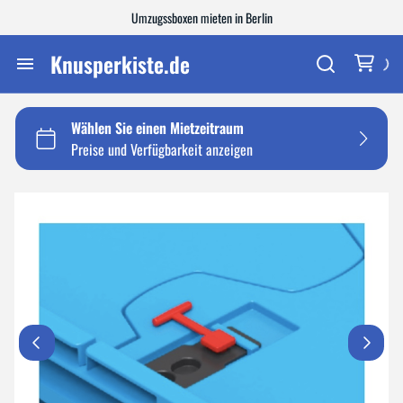
Umzugssboxen mieten in Berlin
Zubehör / Verbrauchsmaterial
Knusperkiste.de
Sackkarren
Home
Leitern
Sortiment
Werkzeug
Liefergebiete
Kontakt/Langzeitmiete
Anfahrt